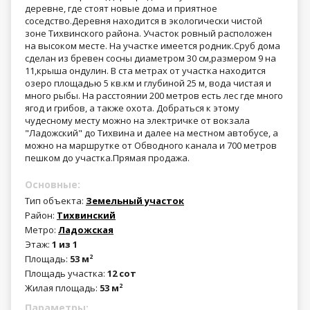
деревне, где стоят новые дома и приятное
соседство.Деревня находится в экологически чистой
зоне Тихвинского района. Участок ровный расположен
на высоком месте. На участке имеется родник.Сруб дома
сделан из бревен сосны диаметром 30 см,размером 9 на
11,крыша ондулин. В ста метрах от участка находится
озеро площадью 5 кв.км и глубиной 25 м, вода чистая и
много рыбы. На расстоянии 200 метров есть лес где много
ягод и грибов, а также охота. Добраться к этому
чудесному месту можно на электричке от вокзала
"Ладожский" до Тихвина и далее на местном автобусе, а
можно на маршрутке от Обводного канала и 700 метров
пешком до участка.Прямая продажа.
Основные:
Тип объекта:
Земельный участок
Район:
Тихвинский
Метро:
Ладожская
Этаж:
1 из 1
Площадь:
53 м
2
Площадь участка:
12 сот
Жилая площадь:
53 м
2
Параметры: