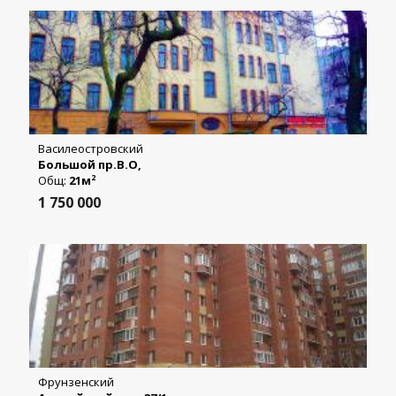
Василеостровский
Большой пр.В.О,
Общ:
21м
2
1 750 000
Фрунзенский