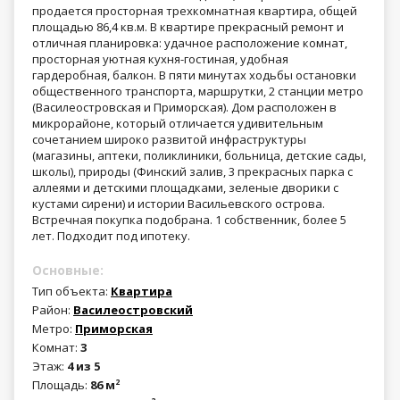
продается просторная трехкомнатная квартира, общей
площадью 86,4 кв.м. В квартире прекрасный ремонт и
отличная планировка: удачное расположение комнат,
просторная уютная кухня-гостиная, удобная
гардеробная, балкон. В пяти минутах ходьбы остановки
общественного транспорта, маршрутки, 2 станции метро
(Василеостровская и Приморская). Дом расположен в
микрорайоне, который отличается удивительным
сочетанием широко развитой инфраструктуры
(магазины, аптеки, поликлиники, больница, детские сады,
школы), природы (Финский залив, 3 прекрасных парка с
аллеями и детскими площадками, зеленые дворики с
кустами сирени) и истории Васильевского острова.
Встречная покупка подобрана. 1 собственник, более 5
лет. Подходит под ипотеку.
Основные:
Тип объекта:
Квартира
Район:
Василеостровский
Метро:
Приморская
Комнат:
3
Этаж:
4 из 5
Площадь:
86 м
2