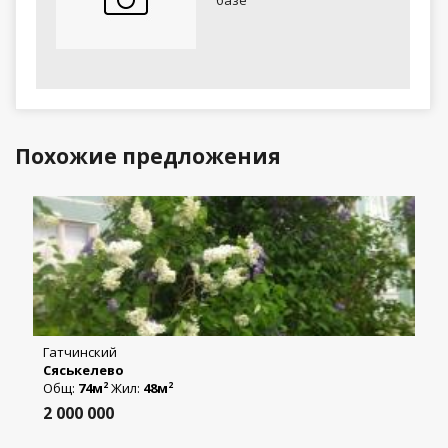
Похожие предложения
Гатчинский
Сяськелево
Общ:
74м
Жил:
48м
2
2
2 000 000