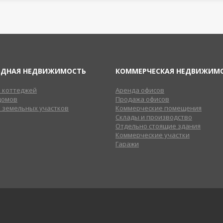
ОДНАЯ НЕДВИЖИМОСТЬ
КОММЕРЧЕСКАЯ НЕДВИЖИМ
 коттеджей
Аренда офисов
домов
Продажа офисов
 земельных участков
Коммерческие помещения
Склады и производство
Отдельно стоящие здания
Коммерческие участки
Гаражи