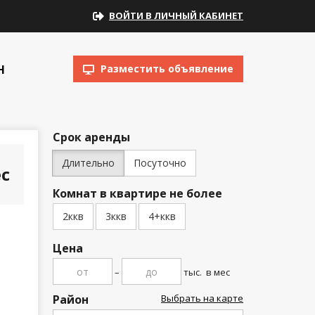
ВОЙТИ В ЛИЧНЫЙ КАБИНЕТ
Н
Разместить объявление
Срок аренды
Длительно
Посуточно
с
Комнат в квартире не более
2ккв
3ккв
4+ккв
Цена
–
тыс.
в мес
Район
Выбрать на карте