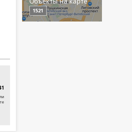
Объекты на карте
1521
41
ли
те