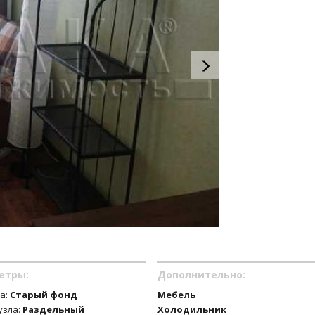
етры:
Дополнительно:
а:
Старый фонд
Мебель
узла:
Раздельный
Холодильник