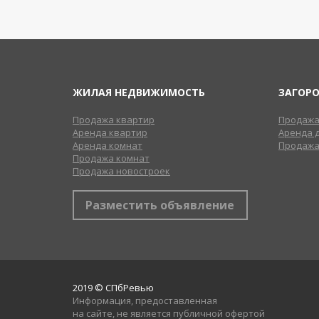
ЖИЛАЯ НЕДВИЖИМОСТЬ
ЗАГОР
Продажа квартир
Продажа
Аренда квартир
Аренда 
Аренда комнат
Продажа
Продажа комнат
Продажа новостроек
Разместить объявление
2019 © СПбРевью
Информация, предоставленная
на сайте, не является публичной офертой