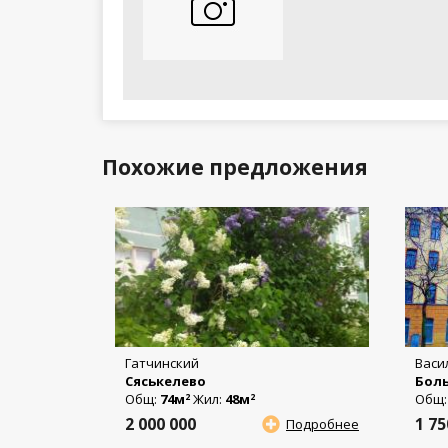
Похожие предложения
Гатчинский
Васи
Сяськелево
Боль
Общ:
74м
Жил:
48м
Общ
2
2
2 000 000
1 7
Подробнее