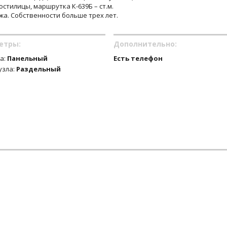
остилицы, маршрутка К-639Б – ст.м.
жа. Собственности больше трех лет.
етры:
Дополнительно:
а:
Панельный
Есть телефон
узла:
Раздельный