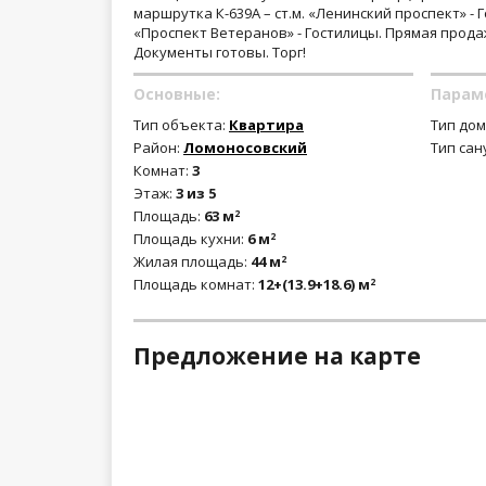
маршрутка К-639А – ст.м. «Ленинский проспект» - Г
«Проспект Ветеранов» - Гостилицы. Прямая прода
Документы готовы. Торг!
Основные:
Парам
Тип объекта:
Квартира
Тип дом
Район:
Ломоносовский
Тип сан
Комнат:
3
Этаж:
3 из 5
Площадь:
63 м
2
Площадь кухни:
6 м
2
Жилая площадь:
44 м
2
Площадь комнат:
12+(13.9+18.6) м
2
Предложение на карте