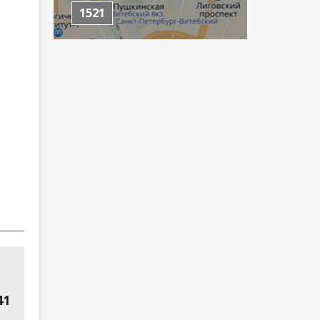
1521
41