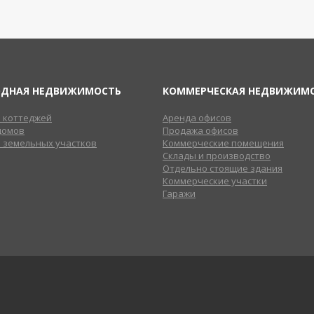
ОДНАЯ НЕДВИЖИМОСТЬ
КОММЕРЧЕСКАЯ НЕДВИЖИМ
 коттеджей
Аренда офисов
домов
Продажа офисов
 земельных участков
Коммерческие помещения
Склады и производство
Отдельно стоящие здания
Коммерческие участки
Гаражи