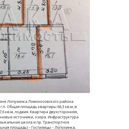
ревне Лопухинка Ломоносовского района
3 г.п. Общая площадь квартиры 66,3 кв.м, в
р 7,6 кв.м, лоджия. Квартира двухсторонняя,
оновые источники, озера. Инфраструктура
узыкальная школа и пр. Транспортное
льная площадь) – Гостилицы – Лопухинка,