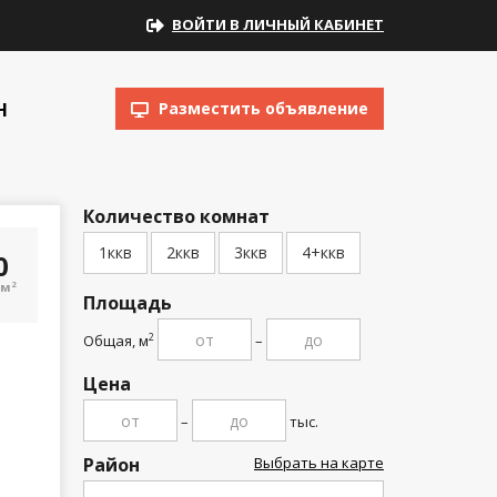
ВОЙТИ В ЛИЧНЫЙ КАБИНЕТ
Н
Разместить объявление
Количество комнат
1ккв
2ккв
3ккв
4+ккв
00
/м
2
Площадь
Общая, м
–
2
Цена
–
тыс.
Район
Выбрать на карте