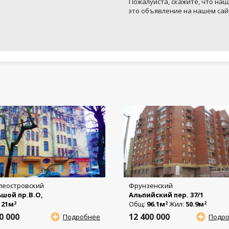
Пожалуйста, скажите, что наш
это объявление на нашем сай
леостровский
Фрунзенский
шой пр.В.О,
Альпийский пер. 37/1
:
21м
Общ:
96.1м
Жил:
50.9м
2
2
2
50 000
12 400 000
Подробнее
Подр