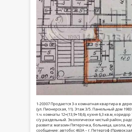
1-20307 Продается 3-х комнатная квартира в де
(ул. Пионерская, 11). Этаж 3/5. Панельный дом 198
т.ч. комнаты 12+(13,9+18,6), кухня 6,3 кв.м, коридо
с/у раздельный. Экологически чистый район, рад
развита: магазин Пятерочка, больница, школа, м
сообщение: автобус 463А – г. Петергоф (Привокза