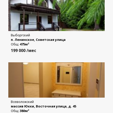
Выборгский
п. Ленинское, Советская улица
Общ:
475м
2
199 000
/мес
Всеволожский
массив Юкки, Восточная улица, д. 45
Общ:
380м
2