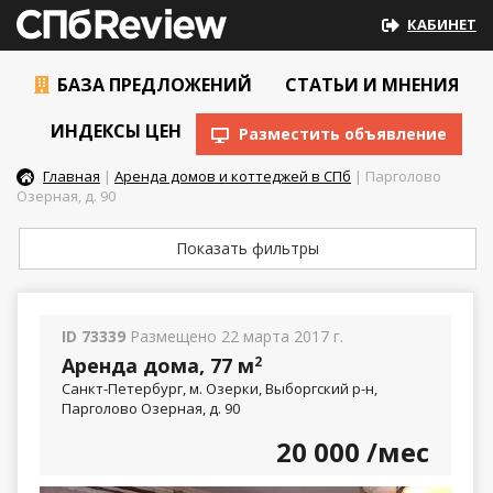
КАБИНЕТ
БАЗА ПРЕДЛОЖЕНИЙ
СТАТЬИ И МНЕНИЯ
ИНДЕКСЫ ЦЕН
Разместить объявление
Главная
|
Аренда домов и коттеджей в СПб
| Парголово
Озерная, д. 90
Показать фильтры
ID 73339
Размещено 22 марта 2017 г.
Аренда дома, 77 м
2
Санкт-Петербург, м. Озерки, Выборгский р-н,
Парголово Озерная, д. 90
20 000
/мес