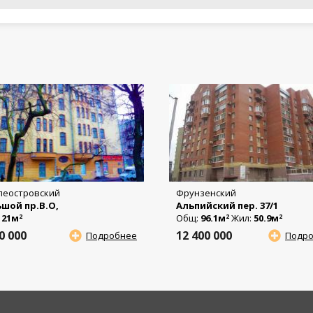
леостровский
Фрунзенский
шой пр.В.О,
Альпийский пер. 37/1
:
21м
Общ:
96.1м
Жил:
50.9м
2
2
2
50 000
12 400 000
Подробнее
Подр