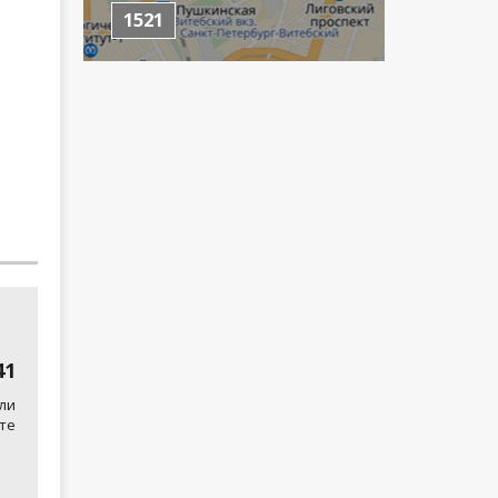
1521
41
ли
те