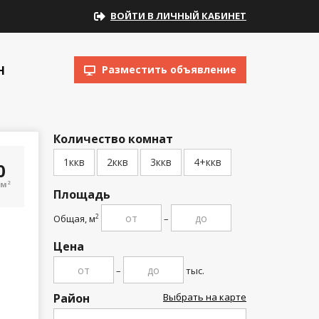
ВОЙТИ В ЛИЧНЫЙ КАБИНЕТ
Н
Разместить объявление
Количество комнат
1ккв
2ккв
3ккв
4+ккв
00
/м
2
Площадь
Общая, м
–
2
Цена
–
тыс.
Район
Выбрать на карте