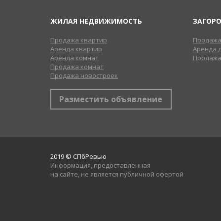
ЖИЛАЯ НЕДВИЖИМОСТЬ
ЗАГОР
Продажа квартир
Продажа
Аренда квартир
Аренда 
Аренда комнат
Продажа
Продажа комнат
Продажа новостроек
Разместить объявление
2019 © СПбРевью
Информация, предоставленная
на сайте, не является публичной офертой