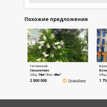
Похожие предложения
Гатчинский
Васи
Сяськелево
Боль
Общ:
74м
Жил:
48м
Общ
2
2
2 000 000
1 7
Подробнее