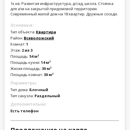
1к.кв. Развитая инфраструктура, д/сад, школа. Стоянка
для а\м на закрытой придомовой территории.
Современный жилой дом на 18 квартир. Дружные соседи.
Основные:
Тип объекта:
Квартира
Район:
Всеволожский
Комнат:
1
Этаж:
2 из 3
Площадь:
54 м
2
Площадь кухни:
14 м
2
Жилая площадь:
30 м
2
Площадь комнат:
30 м
2
Параметры:
Тип дома:
Блочный
Тип санузла:
Раздельный
Дополнительно:
Есть телефон
Предложение на карте