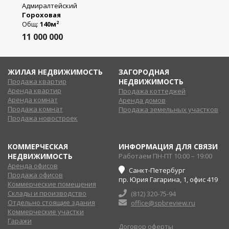
Адмиралтейский
Гороховая
Общ:
140м
2
11 000 000
ЖИЛАЯ НЕДВИЖИМОСТЬ
ЗАГОРОДНАЯ
Продажа квартир
НЕДВИЖИМОСТЬ
Аренда квартир
Продажа коттеджей
Аренда комнат
Аренда домов
Продажа комнат
Продажа земельных участков
Продажа новостроек
КОММЕРЧЕСКАЯ
ИНФОРМАЦИЯ ДЛЯ СВЯЗИ
НЕДВИЖИМОСТЬ
Работаем ПН-ПТ 10:00 – 19:00
Аренда офисов
Санкт-Петербург
Продажа офисов
пр. Юрия Гагарина, 1, офис 419
Коммерческие помещения
Склады и производство
(812) 320-75-94
Отдельно стоящие здания
office@spbreview.ru
Коммерческие участки
Гаражи
Договор оферты