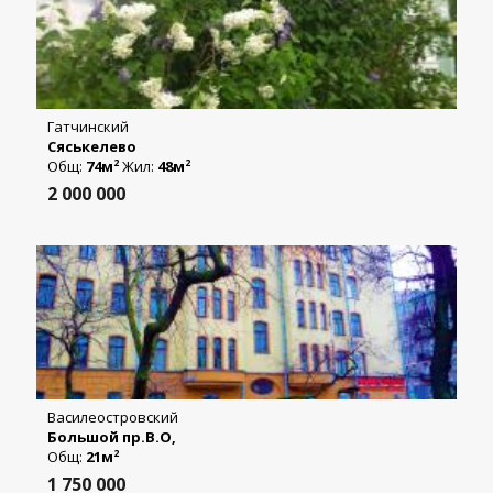
Гатчинский
Сяськелево
Общ:
74м
Жил:
48м
2
2
2 000 000
Василеостровский
Большой пр.В.О,
Общ:
21м
2
1 750 000