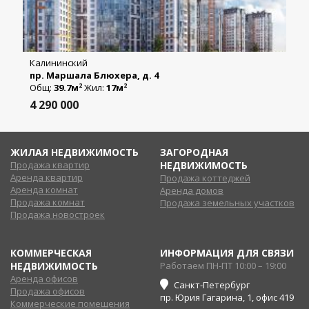
Калининский
пр. Маршала Блюхера, д. 4
Общ:
39.7м
Жил:
17м
2
2
4 290 000
ЖИЛАЯ НЕДВИЖИМОСТЬ
ЗАГОРОДНАЯ
Продажа квартир
НЕДВИЖИМОСТЬ
Аренда квартир
Продажа коттеджей
Аренда комнат
Аренда домов
Продажа комнат
Продажа земельных участков
Продажа новостроек
КОММЕРЧЕСКАЯ
ИНФОРМАЦИЯ ДЛЯ СВЯЗИ
НЕДВИЖИМОСТЬ
Работаем ПН-ПТ 10:00 – 19:00
Аренда офисов
Санкт-Петербург
Продажа офисов
пр. Юрия Гагарина, 1, офис 419
Коммерческие помещения