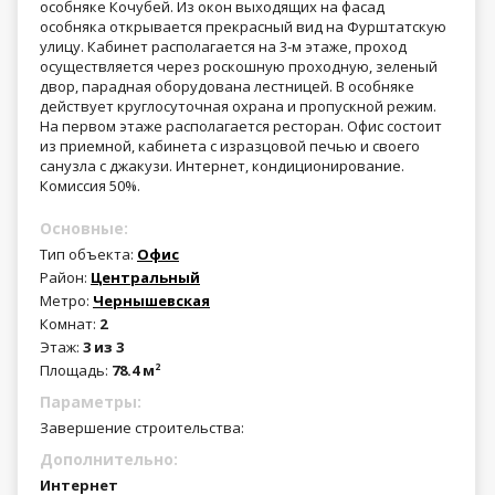
особняке Кочубей. Из окон выходящих на фасад
особняка открывается прекрасный вид на Фурштатскую
улицу. Кабинет располагается на 3-м этаже, проход
осуществляется через роскошную проходную, зеленый
двор, парадная оборудована лестницей. В особняке
действует круглосуточная охрана и пропускной режим.
На первом этаже располагается ресторан. Офис состоит
из приемной, кабинета с изразцовой печью и своего
санузла с джакузи. Интернет, кондиционирование.
Комиссия 50%.
Основные:
Тип объекта:
Офис
Район:
Центральный
Метро:
Чернышевская
Комнат:
2
Этаж:
3 из 3
Площадь:
78.4 м
2
Параметры:
Завершение строительства:
Дополнительно:
Интернет