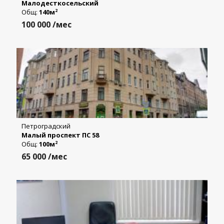
Малодесткосельский
Общ:
140м
2
100 000
/мес
Петроградский
Малый проспект ПС 58
Общ:
100м
2
65 000
/мес