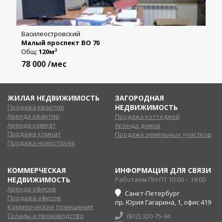
Василеостровский
Малый проспект ВО 70
Общ:
120м
2
78 000
/мес
ЖИЛАЯ НЕДВИЖИМОСТЬ
ЗАГОРОДНАЯ
Продажа квартир
НЕДВИЖИМОСТЬ
Аренда квартир
Продажа коттеджей
Аренда комнат
Аренда домов
Продажа комнат
Продажа земельных участков
Продажа новостроек
КОММЕРЧЕСКАЯ
ИНФОРМАЦИЯ ДЛЯ СВЯЗИ
НЕДВИЖИМОСТЬ
Работаем ПН-ПТ 10:00 – 19:00
Аренда офисов
Санкт-Петербург
Продажа офисов
пр. Юрия Гагарина, 1, офис 419
Коммерческие помещения
Склады и производство
(812) 320-75-94