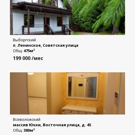
Выборгский
п. Ленинское, Советская улица
Общ:
475м
2
199 000
/мес
Всеволожский
массив Юкки, Восточная улица, д. 45
Общ:
380м
2