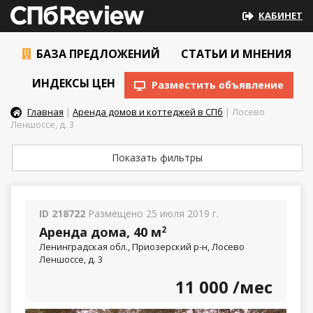
КАБИНЕТ
БАЗА ПРЕДЛОЖЕНИЙ
СТАТЬИ И МНЕНИЯ
ИНДЕКСЫ ЦЕН
Разместить объявление
Главная
|
Аренда домов и коттеджей в СПб
| Лосево
Леншоссе, д. 3
Показать фильтры
ID 218722
Размещено 25 июля 2019 г.
Аренда дома, 40 м
2
Ленинградская обл., Приозерский р-н, Лосево
Леншоссе, д. 3
11 000
/мес